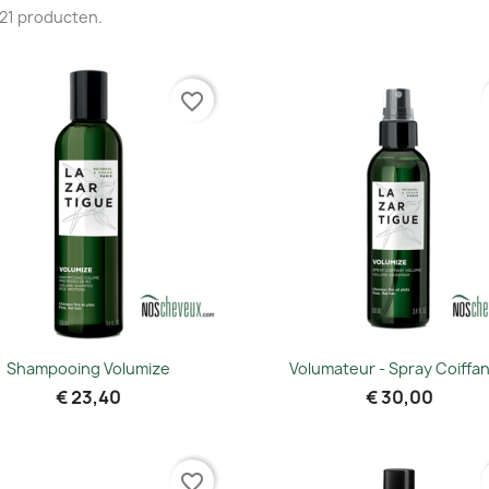
n 21 producten.
Sorteer
favorite_border
Snel bekijken
Snel bekijken


Shampooing Volumize
Volumateur - Spray Coiffant
€ 23,40
€ 30,00
favorite_border