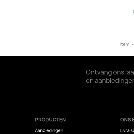
Item 1-
Ontvang ons laa
en aanbiedinge
PRODUCTEN
ONS 
Aanbiedingen
Livrai