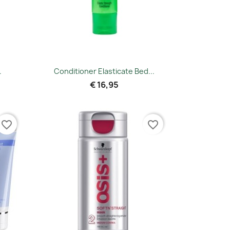
Snel bekijken

.
Conditioner Elasticate Bed...
€ 16,95
favorite_border
favorite_border