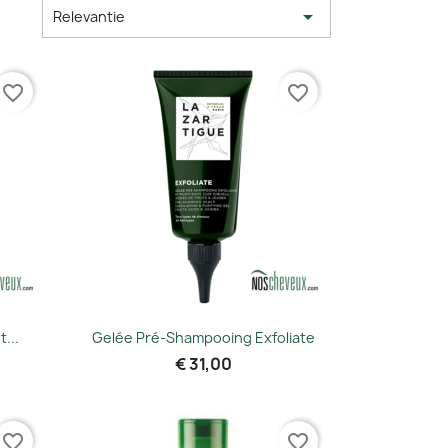

 op:
Relevantie
favorite_border
favorite_border
Snel bekijken

...
Gelée Pré-Shampooing Exfoliate
€ 31,00
favorite_border
favorite_border