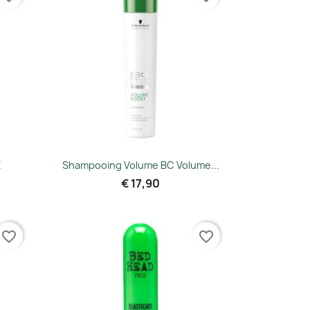
Snel bekijken

E
Shampooing Volume BC Volume...
€ 17,90
favorite_border
favorite_border