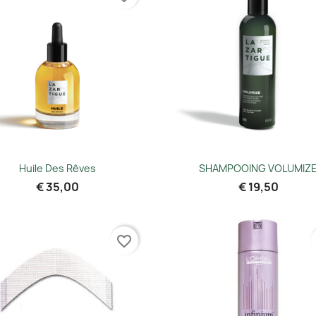
Snel bekijken
Snel bekijken


Huile Des Rêves
SHAMPOOING VOLUMIZ
€ 35,00
€ 19,50
favorite_border