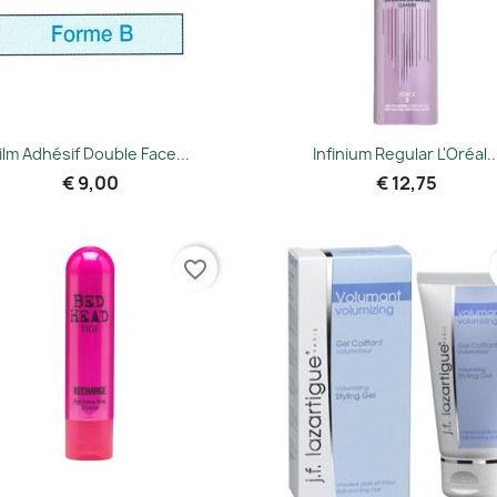
Snel bekijken
Snel bekijken


ilm Adhésif Double Face...
Infinium Regular L'Oréal..
€ 9,00
€ 12,75
favorite_border