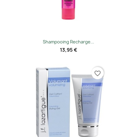
Shampooing Recharge...
13,95 €
favorite_border