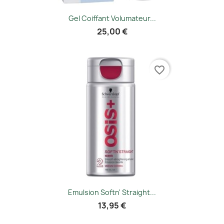
Gel Coiffant Volumateur...
25,00 €
favorite_border
Emulsion Softn' Straight...
13,95 €