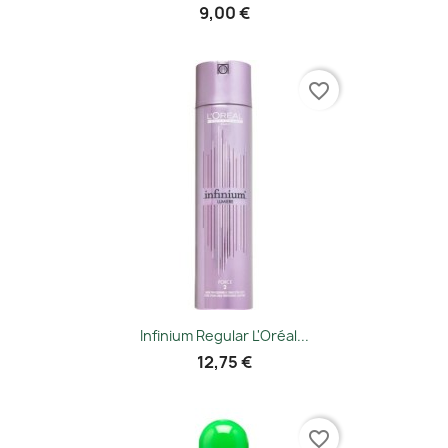
9,00 €
favorite_border
Infinium Regular L'Oréal...
12,75 €
favorite_border