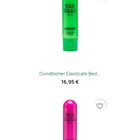
Conditioner Elasticate Bed...
16,95 €
favorite_border