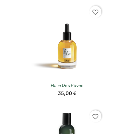
favorite_border
Huile Des Rêves
35,00 €
favorite_border