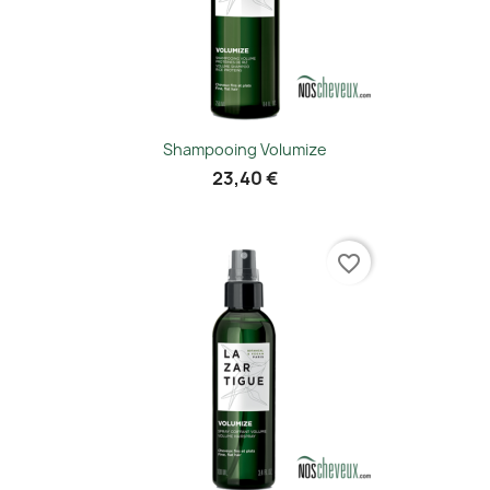
Shampooing Volumize
23,40 €
favorite_border