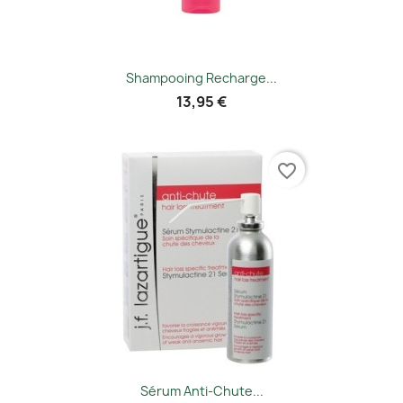
Shampooing Recharge...
13,95 €
favorite_border
Sérum Anti-Chute...