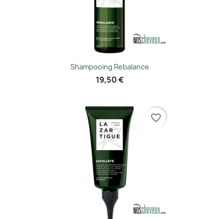
Shampooing Rebalance
19,50 €
favorite_border