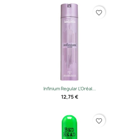
favorite_border
Infinium Regular L'Oréal...
12,75 €
favorite_border