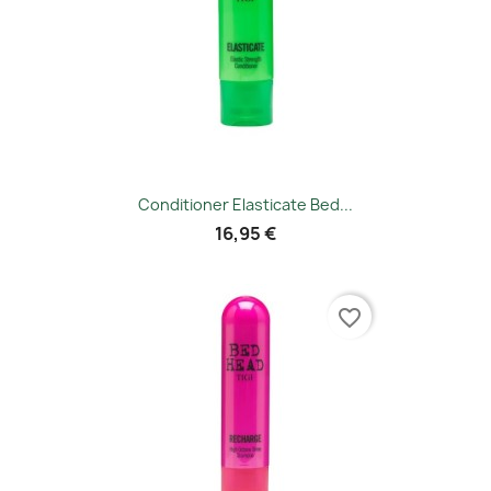
Conditioner Elasticate Bed...
16,95 €
favorite_border