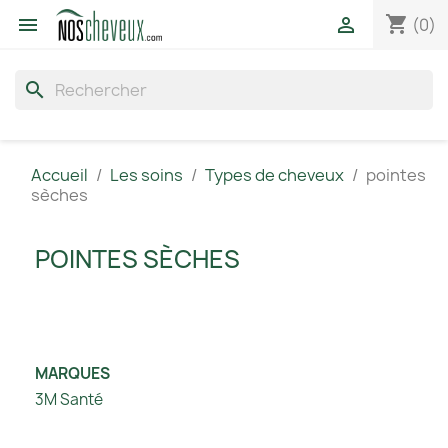
shopping_cart


(0)
search
Accueil
Les soins
Types de cheveux
pointes
sèches
POINTES SÈCHES
MARQUES
3M Santé