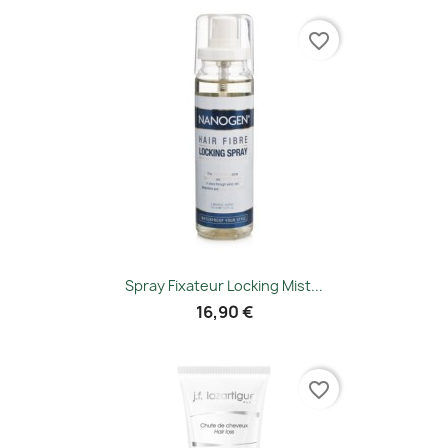
favorite_border
Spray Fixateur Locking Mist...
16,90 €
favorite_border