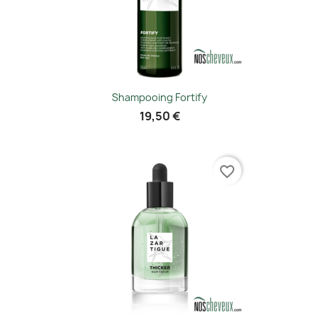
Shampooing Fortify
19,50 €
favorite_border