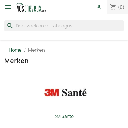
shopping_cart


(0)
search
Home
Merken
Merken
3M Santé