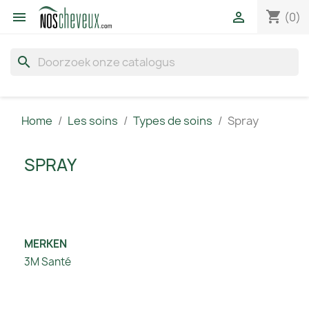
shopping_cart


(0)
search
Home
Les soins
Types de soins
Spray
SPRAY
MERKEN
3M Santé