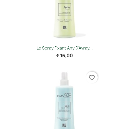
Le Spray Fixant Any D'Avray...
€ 16,00
favorite_border