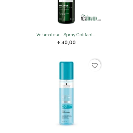
Volumateur - Spray Coiffant...
€ 30,00
favorite_border