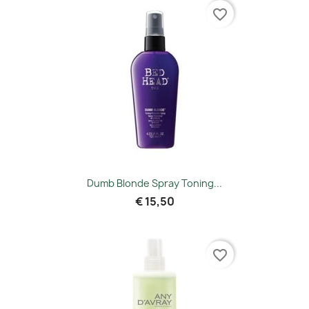
favorite_border
Dumb Blonde Spray Toning...
€ 15,50
favorite_border