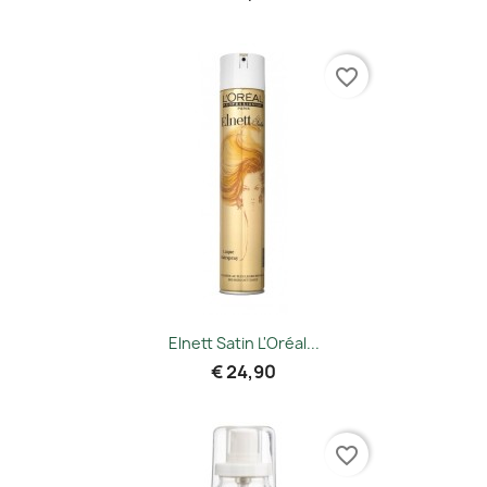
favorite_border
Elnett Satin L'Oréal...
€ 24,90
favorite_border