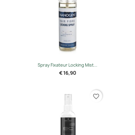
Spray Fixateur Locking Mist...
€ 16,90
favorite_border