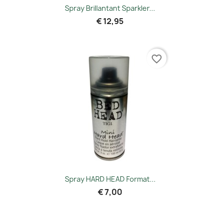
Spray Brillantant Sparkler...
€ 12,95
favorite_border
Spray HARD HEAD Format...
€ 7,00