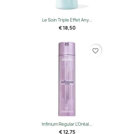
Le Soin Triple Effet Any...
€ 18,50
favorite_border
Infinium Regular L'Oréal...
€ 12,75