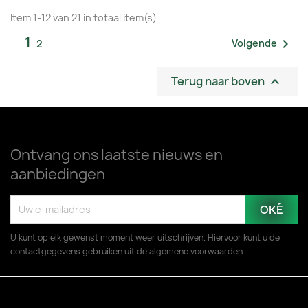
Item 1-12 van 21 in totaal item(s)
1

Volgende
2
Terug naar boven

Ontvang ons laatste nieuws en
aanbiedingen
U kunt op elk gewenst moment weer uitschrijven. Hiervoor kunt u de
contactgegevens gebruiken uit de algemene voorwaarden.