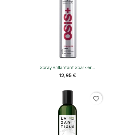
Spray Brillantant Sparkler...
12,95 €
favorite_border