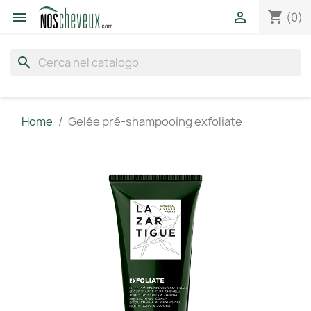
shopping_cart


(0)
search
Home
Gelée pré-shampooing exfoliate