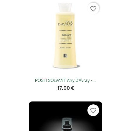
favorite_border
POSTI SOLVANT Any D'Avray -...
17,00 €
favorite_border