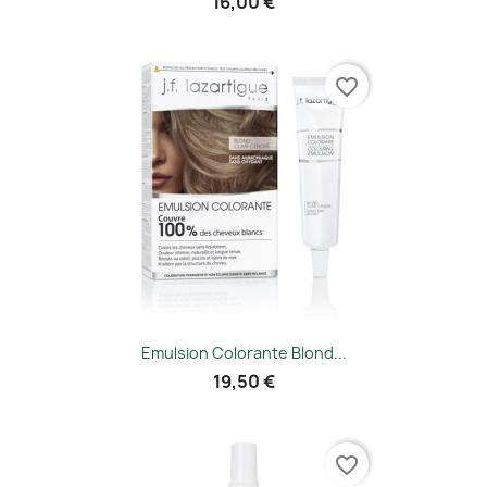
16,00 €
favorite_border
Emulsion Colorante Blond...
19,50 €
favorite_border