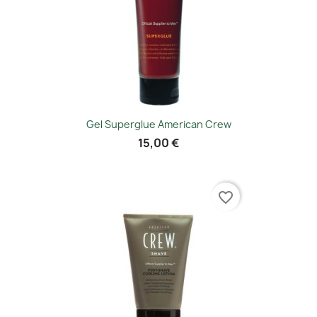
Gel Superglue American Crew
15,00 €
favorite_border