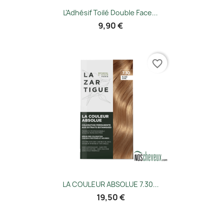
L'Adhésif Toilé Double Face...
9,90 €
favorite_border
LA COULEUR ABSOLUE 7.30...
19,50 €