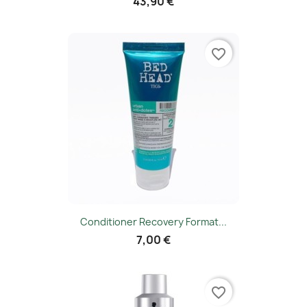
43,90 €
favorite_border
Conditioner Recovery Format...
7,00 €
favorite_border