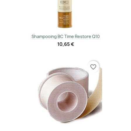
Shampooing BC Time Restore Q10
10,65 €
favorite_border