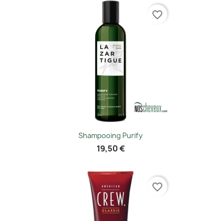
favorite_border
Shampooing Purify
19,50 €
favorite_border