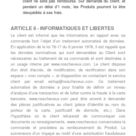
client ne sera pas remboursé. Sur demande du client, et
pendant un délai d’1 mois, les Produits pourront lui être
réexpédiés à ses frais.
ARTICLE 6 - INFORMATIQUES ET LIBERTES
Le client est informé que les informations en rapport avec sa
commande font l’objet d’un traitement automatisé de données.
En application de la loi 78-17 du 6 janvier 1978, il est rappelé que
les données nominatives qui sont demandées au Client sont
nécessaires au traitement de sa commande et sont destinées à
un usage interne par www.noscheveux.com. Le client dispose
d'un droit d'accès, de modification, de rectification dans son
espace « mon compte », et d'opposition en contactant le service
client par email
eshop@noscheveux.com
. Ce traitement
automatisé de données a pour finalité de définir un niveau
d’analyse d’une transaction et de lutter contre la fraude à la carte
bancaire. www.noscheveux.com peut être amené à demander
des pièces justificatives au client (pièce d’identité au nom du
porteur de la carte, justificatif de domicile, etc.). Dans
l’hypothèse où le client refuserait de communiquer ces
documents ou renseignements, www.noscheveux.comannulera la
commande et procèdera au remboursement du Produit. La
survenance d’un impayé au motif d’une autorisation frauduleuse