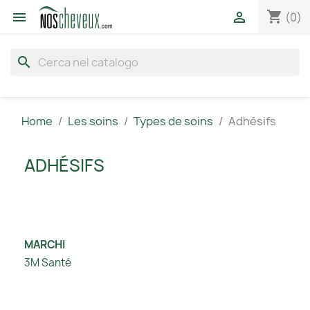
shopping_cart


(0)
search
Home
Les soins
Types de soins
Adhésifs
ADHÉSIFS
MARCHI
3M Santé