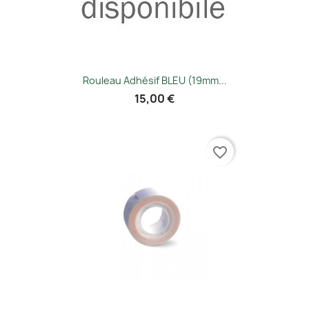
Rouleau Adhésif BLEU (19mm...
15,00 €
favorite_border