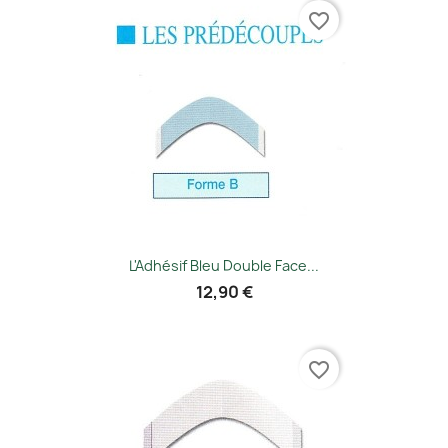
favorite_border
L'Adhésif Bleu Double Face...
12,90 €
favorite_border