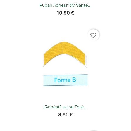
Ruban Adhésif 3M Santé...
10,50 €
favorite_border
L'Adhésif Jaune Toilé...
8,90 €