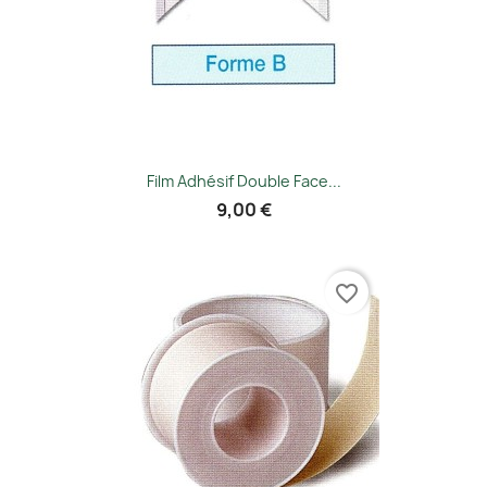
Film Adhésif Double Face...
9,00 €
favorite_border