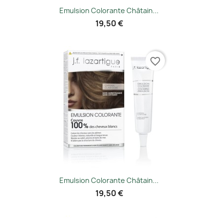
Emulsion Colorante Châtain...
19,50 €
favorite_border
Emulsion Colorante Châtain...
19,50 €