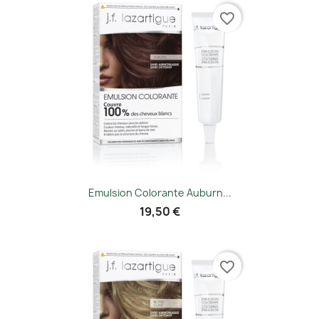
favorite_border
Emulsion Colorante Auburn...
19,50 €
favorite_border