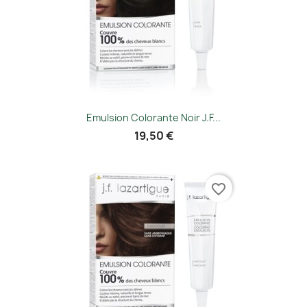
Emulsion Colorante Noir J.f...
19,50 €
favorite_border