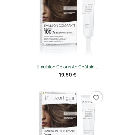
Emulsion Colorante Châtain...
19,50 €
favorite_border