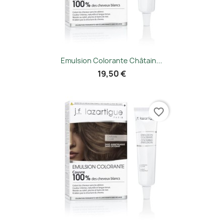
Emulsion Colorante Châtain...
19,50 €
favorite_border