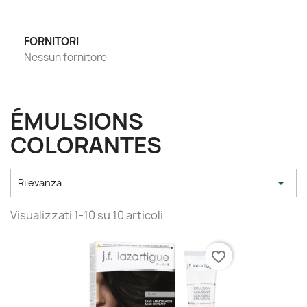
FORNITORI
Nessun fornitore
ÉMULSIONS
COLORANTES

Rilevanza
Visualizzati 1-10 su 10 articoli
favorite_border