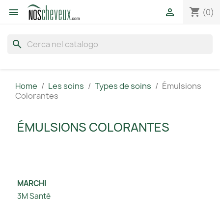
shopping_cart


(0)
search
Home
Les soins
Types de soins
Émulsions
Colorantes
ÉMULSIONS COLORANTES
MARCHI
3M Santé