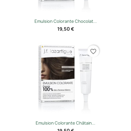
Emulsion Colorante Chocolat...
19,50 €
favorite_border
Emulsion Colorante Châtain...
19,50 €