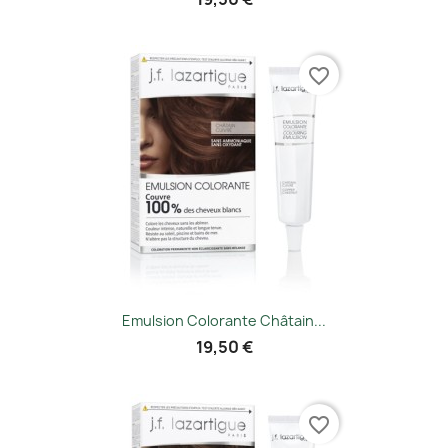
favorite_border
Emulsion Colorante Châtain...
19,50 €
favorite_border