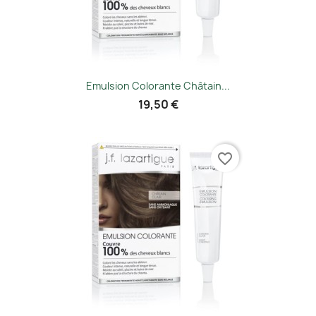
Emulsion Colorante Châtain...
19,50 €
favorite_border