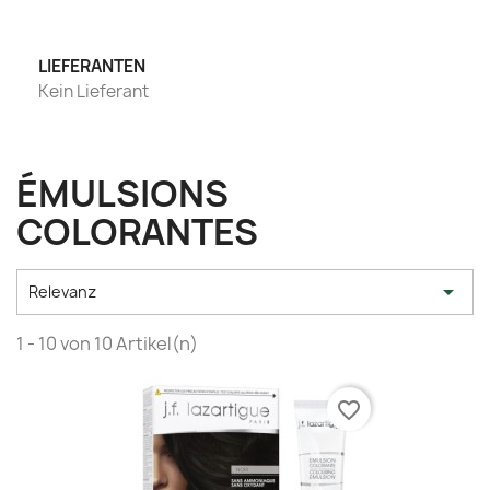
LIEFERANTEN
Kein Lieferant
ÉMULSIONS
COLORANTES

Relevanz
1 - 10 von 10 Artikel(n)
favorite_border