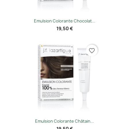
Emulsion Colorante Chocolat...
19,50 €
favorite_border
Emulsion Colorante Châtain...
19,50 €