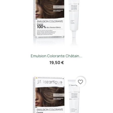
Emulsion Colorante Châtain...
19,50 €
favorite_border