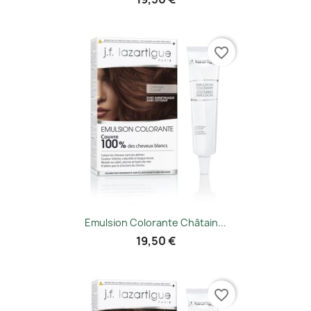
favorite_border
Emulsion Colorante Châtain...
19,50 €
favorite_border