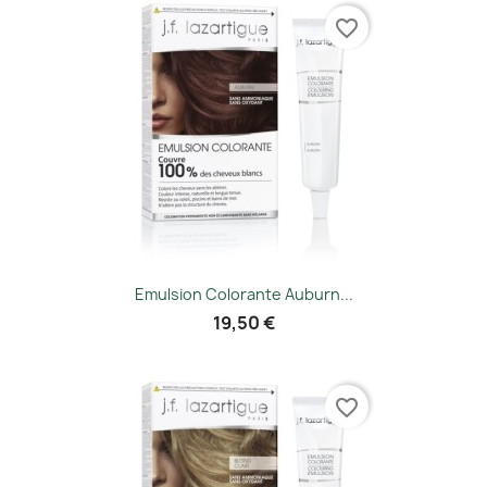
favorite_border
Emulsion Colorante Auburn...
19,50 €
favorite_border