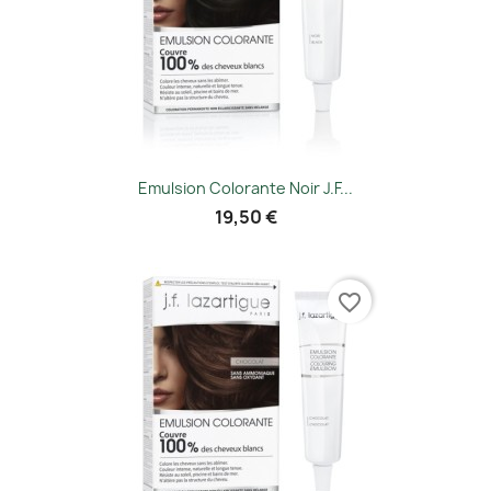
Emulsion Colorante Noir J.f...
19,50 €
favorite_border