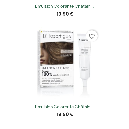
Emulsion Colorante Châtain...
19,50 €
favorite_border
Emulsion Colorante Châtain...
19,50 €