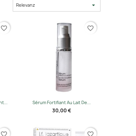

ach:
Relevanz
favorite_border
favorite_border
Vorschau

t...
Sérum Fortifiant Au Lait De...
30,00 €
favorite_border
favorite_border