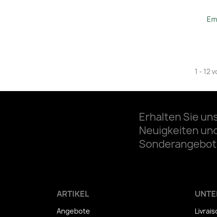
Em
1 - 12 
Erhalten Sie un
Neuigkeiten un
Sonderangebot
ARTIKEL
UNTE
Angebote
Livrai