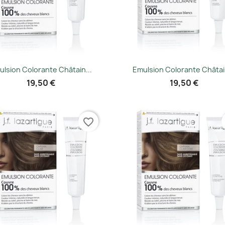
Vorschau
Vorschau


ulsion Colorante Châtain...
Emulsion Colorante Châtain
19,50 €
19,50 €
favorite_border