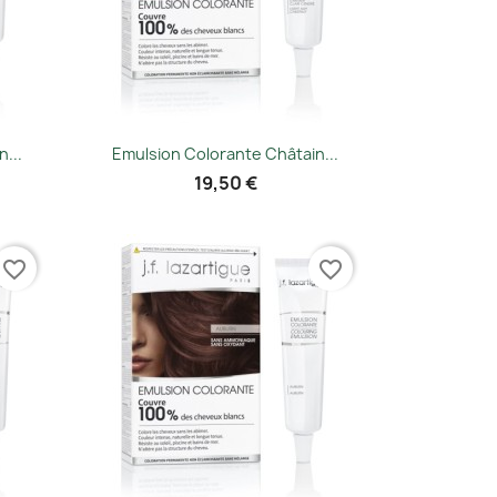
Vorschau

...
Emulsion Colorante Châtain...
19,50 €
favorite_border
favorite_border