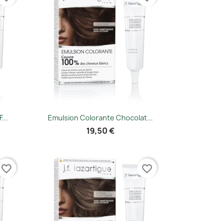
Vorschau

...
Emulsion Colorante Chocolat...
19,50 €
favorite_border
favorite_border