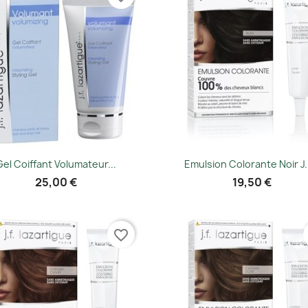
Vorschau
Vorschau


Gel Coiffant Volumateur...
Emulsion Colorante Noir J.f
25,00 €
19,50 €
favorite_border