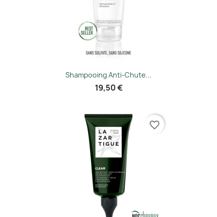
Shampooing Anti-Chute...
19,50 €
favorite_border