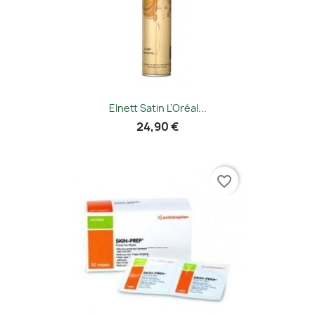
Elnett Satin L'Oréal...
24,90 €
favorite_border