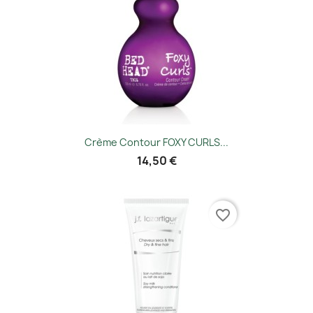
Crème Contour FOXY CURLS...
14,50 €
favorite_border