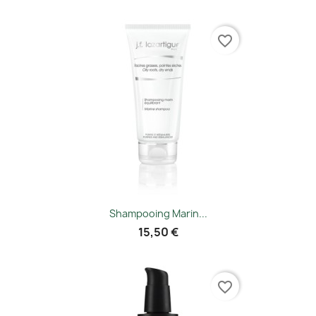
favorite_border
Shampooing Marin...
15,50 €
favorite_border