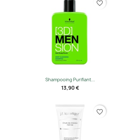
favorite_border
Shampooing Purifiant...
13,90 €
favorite_border