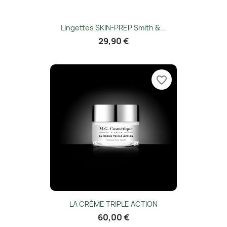
Lingettes SKIN-PREP Smith &...
29,90 €
favorite_border
LA CRÈME TRIPLE ACTION
60,00 €