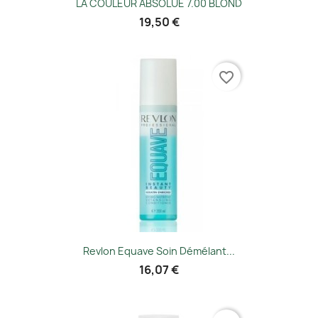
LA COULEUR ABSOLUE 7.00 BLOND
19,50 €
favorite_border
Revlon Equave Soin Démélant...
16,07 €