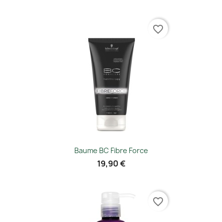
favorite_border
Baume BC Fibre Force
19,90 €
favorite_border