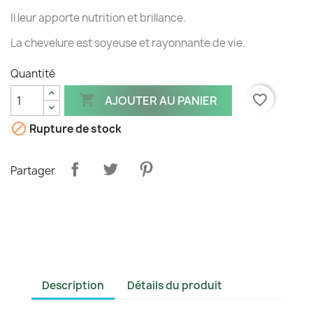
Il leur apporte nutrition et brillance.
La chevelure est soyeuse et rayonnante de vie.
Quantité

favorite_border
AJOUTER AU PANIER

Rupture de stock
Partager
Description
Détails du produit