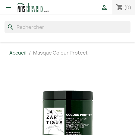
shopping_cart


(0)
search
Accueil
Masque Colour Protect