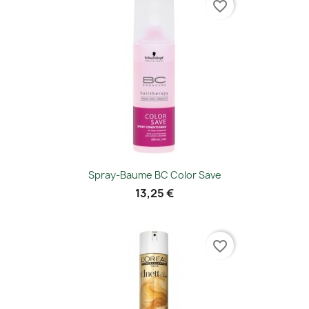
favorite_border
Spray-Baume BC Color Save
13,25 €
favorite_border