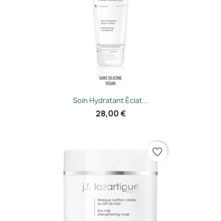
Soin Hydratant Éclat...
28,00 €
favorite_border