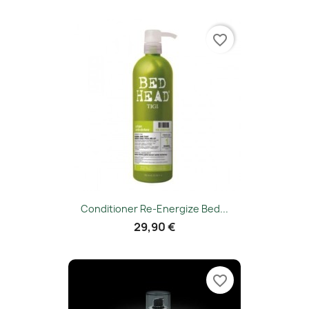
favorite_border
Conditioner Re-Energize Bed...
29,90 €
favorite_border