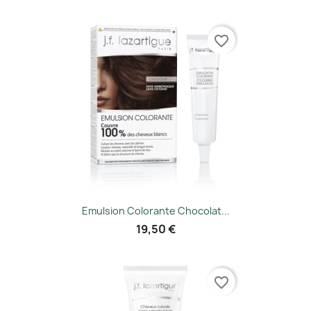
favorite_border
Emulsion Colorante Chocolat...
19,50 €
favorite_border