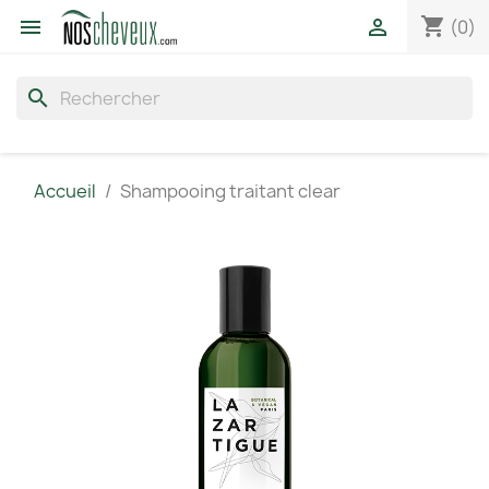
shopping_cart


(0)
search
Accueil
Shampooing traitant clear