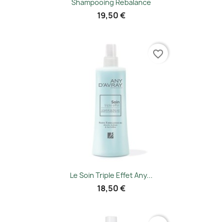
Shampooing Rebalance
19,50 €
favorite_border
Le Soin Triple Effet Any...
18,50 €