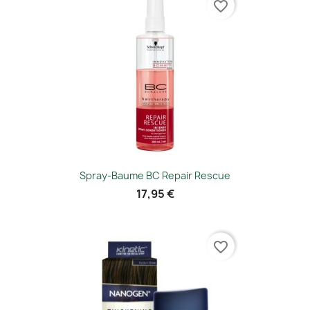
favorite_border
Spray-Baume BC Repair Rescue
17,95 €
favorite_border