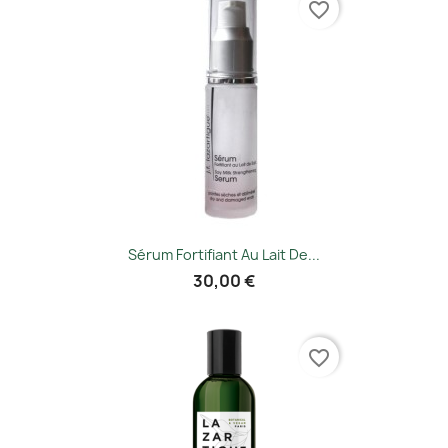
favorite_border
Sérum Fortifiant Au Lait De...
30,00 €
favorite_border