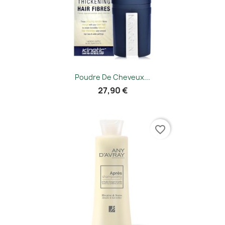
Poudre De Cheveux...
27,90 €
favorite_border