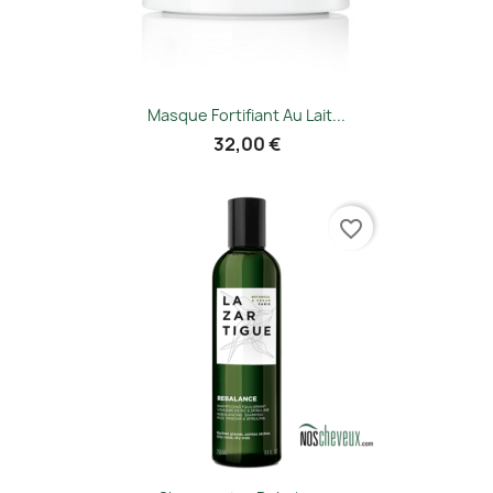
Masque Fortifiant Au Lait...
32,00 €
favorite_border