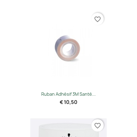
favorite_border
Ruban Adhésif 3M Santé...
€ 10,50
favorite_border