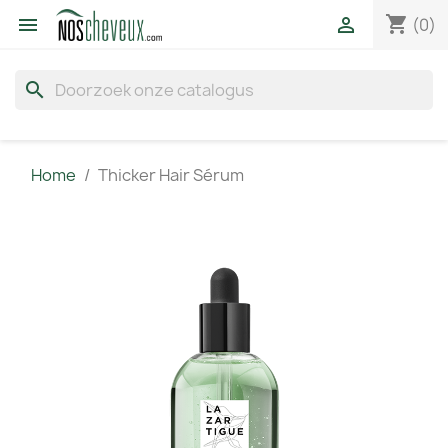
shopping_cart


(0)
search
Home
Thicker Hair Sérum