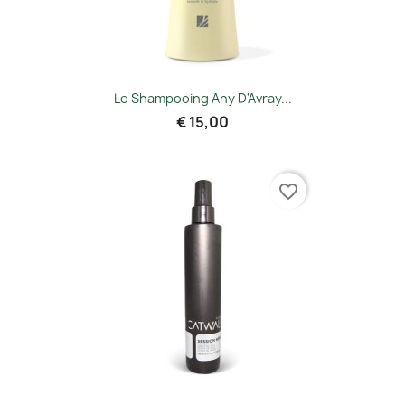
Le Shampooing Any D'Avray...
€ 15,00
favorite_border