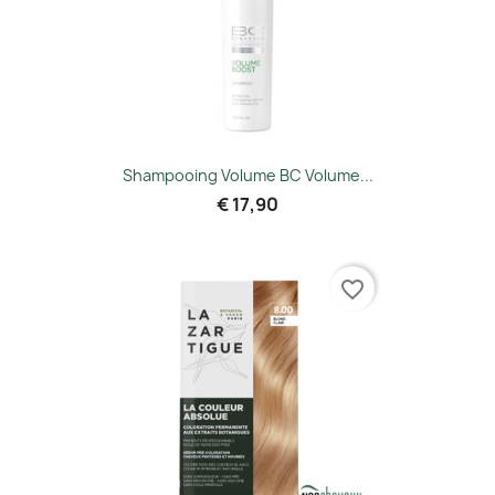
Shampooing Volume BC Volume...
€ 17,90
favorite_border