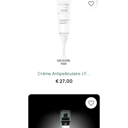
favorite_border
Crème Antipelliculaire J.f....
€ 27,00
favorite_border