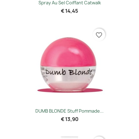
Spray Au Sel Coiffant Catwalk
€ 14,45
favorite_border
DUMB BLONDE Stuff Pommade...
€ 13,90