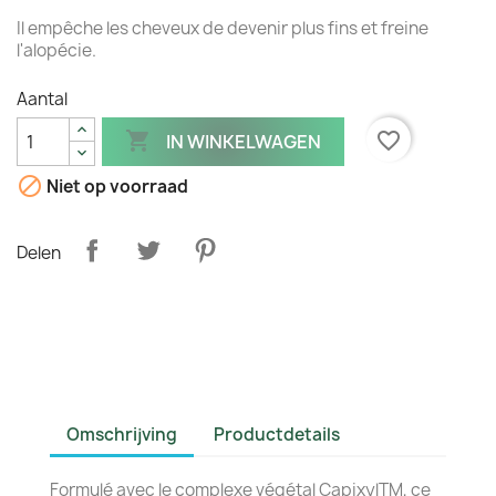
Il empêche les cheveux de devenir plus fins et freine
l'alopécie.
Aantal

favorite_border
IN WINKELWAGEN

Niet op voorraad
Delen
Omschrijving
Productdetails
Formulé avec le complexe végétal CapixylTM, ce