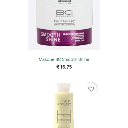
Masque BC Smooth Shine
€ 16,75
favorite_border