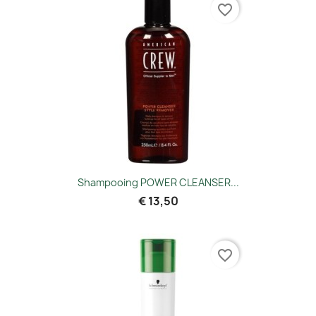
favorite_border
Shampooing POWER CLEANSER...
€ 13,50
favorite_border