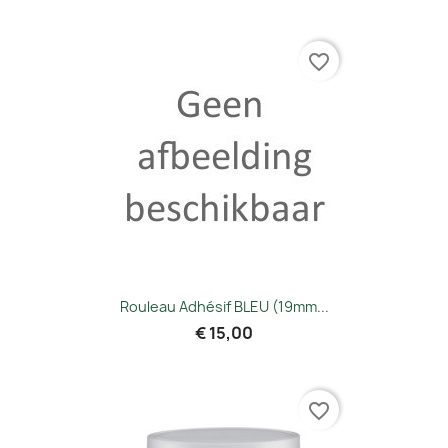
favorite_border
Rouleau Adhésif BLEU (19mm...
€ 15,00
favorite_border