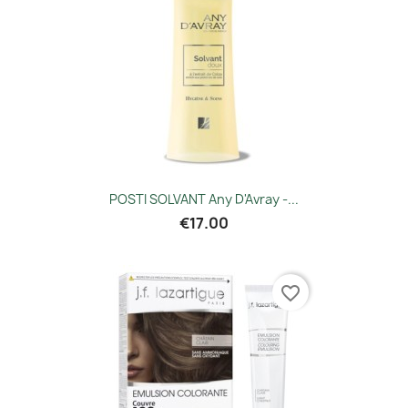
POSTI SOLVANT Any D'Avray -...
€17.00
favorite_border