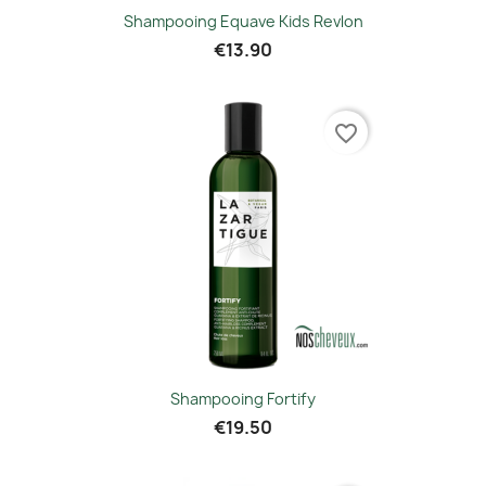
Shampooing Equave Kids Revlon
€13.90
favorite_border
Shampooing Fortify
€19.50