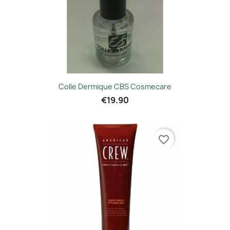
Colle Dermique CBS Cosmecare
€19.90
favorite_border