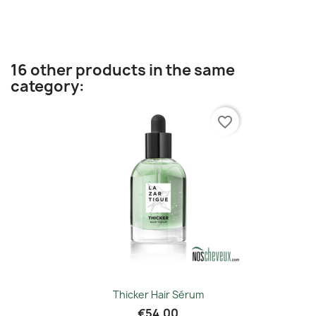
16 other products in the same
category:
favorite_border
Thicker Hair Sérum
€54.00