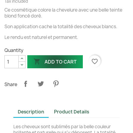
Tax included
Ce cosmétique colore la chevelure avec une belle teinte
blond foncé doré.
Son application cache la totalité des cheveux blancs.
Le rendu est naturel et permanent.
Quantity

favorite_border
ADD TO CART
Share
Description
Product Details
Les cheveux sont sublimés par la belle couleur
brillante et naturelle qui s'y déposent. La totalité