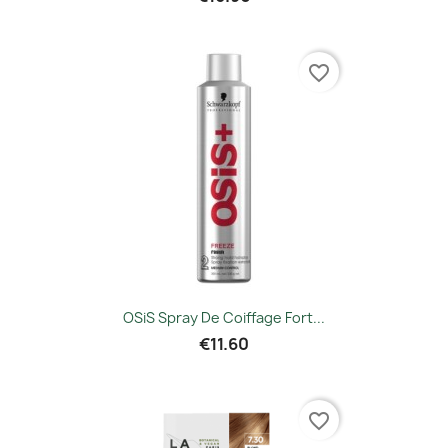
favorite_border
OSiS Spray De Coiffage Fort...
€11.60
favorite_border