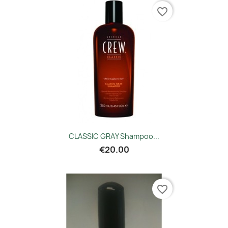
favorite_border
CLASSIC GRAY Shampoo...
€20.00
favorite_border