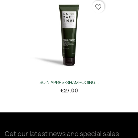
favorite_border
SOIN APRÈS-SHAMPOOING...
€27.00
Get our latest news and special sales