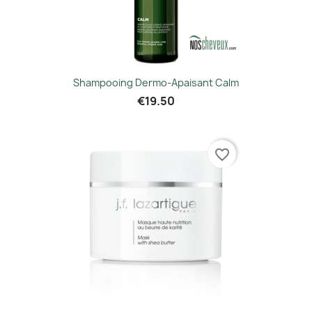
Shampooing Dermo-Apaisant Calm
€19.50
favorite_border