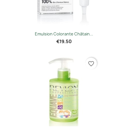
Emulsion Colorante Châtain...
€19.50
favorite_border