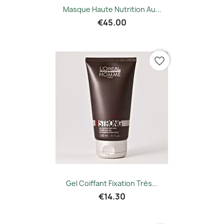
Masque Haute Nutrition Au...
€45.00
favorite_border
Gel Coiffant Fixation Très...
€14.30