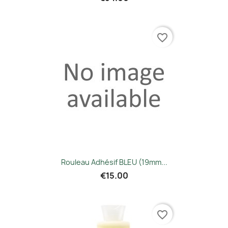
favorite_border
Rouleau Adhésif BLEU (19mm...
€15.00
favorite_border