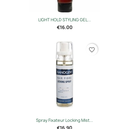
LIGHT HOLD STYLING GEL...
€16.00
favorite_border
Spray Fixateur Locking Mist...
€16.90